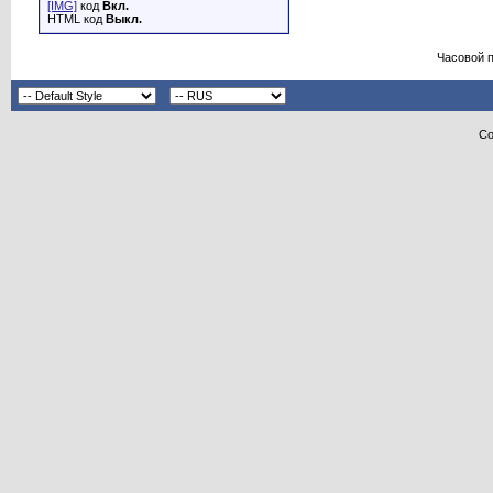
[IMG]
код
Вкл.
HTML код
Выкл.
Часовой 
Co