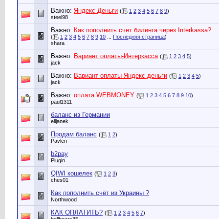
Важно:
Яндекс Деньги
(
1
2
3
4
5
6
7
8
9
)
steel98
Важно:
Как пополнить счет билинга через Interkassa?
(
1
2
3
4
5
6
7
8
9
10
...
Последняя страница
)
shara
Важно:
Вариант оплаты-Интеркасса
(
1
2
3
4
5
)
jack
Важно:
Вариант оплаты-Яндекс деньги
(
1
2
3
4
5
)
jack
Важно:
оплата WEBMONEY
(
1
2
3
4
5
6
7
8
9
10
)
paul1311
баланс из Германии
elljanek
Продам баланс
(
1
2
)
Pavlen
b2pay
Plugin
QIWI кошелек
(
1
2
3
)
ches01
Как пополнить счёт из Украины ?
Northwood
КАК ОПЛАТИТЬ?
(
1
2
3
4
5
6
7
)