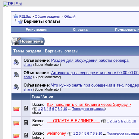
RELSat
>
Общие разделы
>
Общий
Варианты оплаты
Регистрация
Справка
Пользовател
Темы раздела
: Варианты оплаты
Объявление
:
Раздел для обсуждения работы сервера.
shara
(Super Moderator)
Объявление
:
Антикаскад на сервере или в логе 00 00 00 00
shara
(Super Moderator)
Объявление
:
Что нужно знать при обращении в тех. подде
shara
(Super Moderator)
Тема
/
Автор
Важно:
Как пополнить счет билинга через Sprypay ?
(
1
2
3
4
5
6
7
8
9
10
...
Последняя страница
)
shara
Важно:
..:: ОПЛАТА В БИЛИНГЕ ::..
(
1
2
3
4
5
6
7
8
9
10
..
dmkov
Важно:
webmoney
(
1
2
3
4
5
6
7
8
9
10
...
Последняя страниц
kobecrv