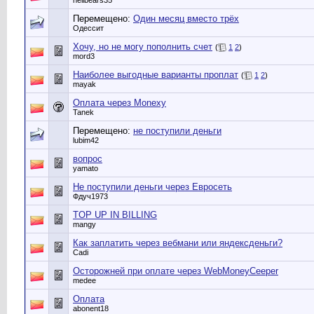
hellbears35
Перемещено:
Один месяц вместо трёх
Одессит
Хочу, но не могу пополнить счет
(
1
2
)
mord3
Наиболее выгодные варианты проплат
(
1
2
)
mayak
Оплата через Monexy
Tanek
Перемещено:
не поступили деньги
lubim42
вопрос
yamato
Не поступили деньги через Евросеть
Фдуч1973
TOP UP IN BILLING
mangy
Как заплатить через вебмани или яндексденьги?
Cadi
Осторожней при оплате через WebMoneyCeeper
medee
Оплата
abonent18