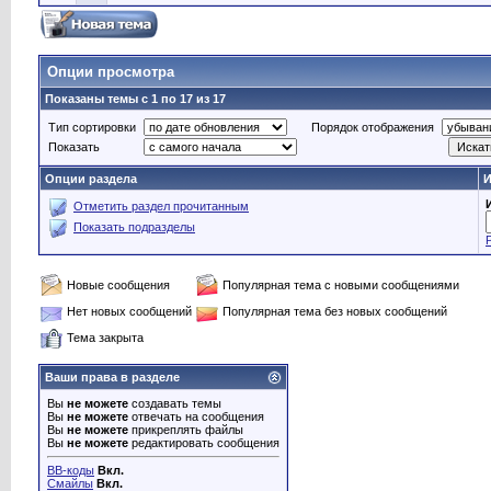
Опции просмотра
Показаны темы с 1 по 17 из 17
Тип сортировки
Порядок отображения
Показать
Опции раздела
И
Отметить раздел прочитанным
Показать подразделы
Новые сообщения
Популярная тема с новыми сообщениями
Нет новых сообщений
Популярная тема без новых сообщений
Тема закрыта
Ваши права в разделе
Вы
не можете
создавать темы
Вы
не можете
отвечать на сообщения
Вы
не можете
прикреплять файлы
Вы
не можете
редактировать сообщения
BB-коды
Вкл.
Смайлы
Вкл.