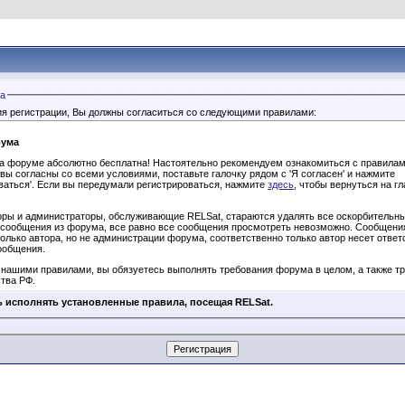
а
я регистрации, Вы должны согласиться со следующими правилами:
рума
на форуме абсолютно бесплатна! Настоятельно рекомендуем ознакомиться с правила
 вы согласны со всеми условиями, поставьте галочку рядом с 'Я согласен' и нажмите
ваться'. Если вы передумали регистрироваться, нажмите
здесь
, чтобы вернуться на г
оры и администраторы, обслуживающие RELSat, стараются удалять все оскорбительн
 сообщения из форума, все равно все сообщения просмотреть невозможно. Сообщени
только автора, но не администрации форума, соответственно только автор несет ответ
ообщения.
 нашими правилами, вы обязуетесь выполнять требования форума в целом, а также т
тва РФ.
 форума оставляет за собой право удалять, изменять, переносить или закрывать лю
ь исполнять установленные правила, посещая RELSat.
 своему усмотрению.