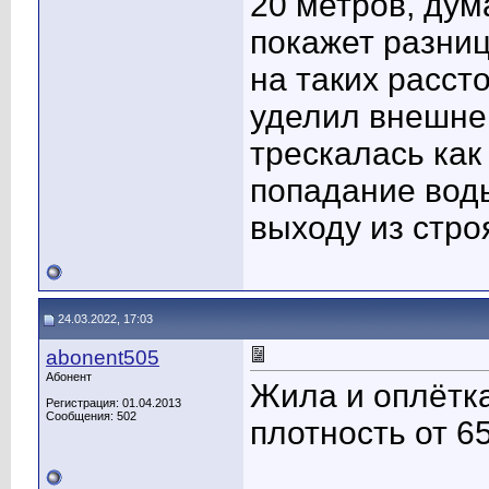
20 метров, ду
покажет разни
на таких расст
уделил внешней
трескалась как
попадание воды
выходу из стро
24.03.2022, 17:03
abonent505
Абонент
Жила и оплётка
Регистрация: 01.04.2013
Сообщения: 502
плотность от 6