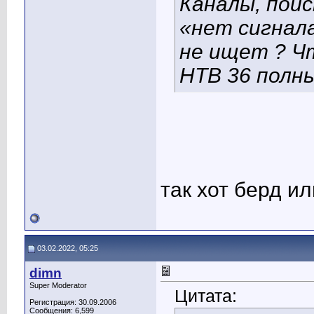
Каналы, поис
«нет сигнал
не ищет ? Ч
НТВ 36 полны
так хот берд и
03.02.2022, 05:25
dimn
Super Moderator
Цитата:
Регистрация: 30.09.2006
Сообщения: 6,599