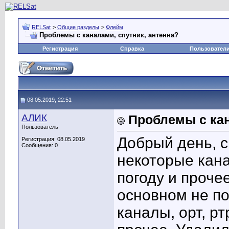
RELSat
>
Общие разделы
>
Флейм
Проблемы с каналами, спутник, антенна?
Регистрация
Справка
Пользовател
08.05.2019, 22:51
АЛИК
Проблемы с кан
Пользователь
Добрый день, с
Регистрация: 08.05.2019
Сообщения: 0
некоторые кана
погоду и прочее
основном не по
каналы, орт, рт