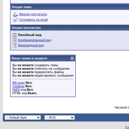
Опции темы
Версия для печати
Отправить на email
Опции просмотра
Линейный вид
Комбинированный вид
Древовидный вид
Ваши права в разделе
Вы
не можете
создавать темы
Вы
не можете
отвечать на сообщения
Вы
не можете
прикреплять файлы
Вы
не можете
редактировать сообщения
BB-коды
Вкл.
Смайлы
Вкл.
[IMG]
код
Вкл.
HTML код
Выкл.
Часовой 
Co