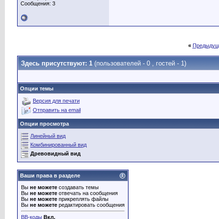
Сообщения: 3
shara
Ок.
11.01.2010,
00:11
maka
Есть кто из...
11.01.2010,
10:52
Sky
Ну у меня есть деньги на...
09.03.2010,
01:16
maka
Блин!Админы куда...
11.01.2010,
12:53
shara
Все на местах :grin:
11.01.2010,
13:25
«
Предыдущ
IgorAV
Админы, проверьте свои...
12.02.2010,
00:23
Здесь присутствуют: 1
(пользователей - 0 , гостей - 1)
serboni
Придут,глянут,не...
11.01.2010,
12:55
jack
а вы счета проверили?
12.02.2010,
00:32
IgorAV
Баланс пополнился. Спасибо
12.02.2010,
00:36
Опции темы
krut1975
оплата яндекс
25.02.2010,
23:39
Версия для печати
shara
Новости в билинге прочитайте
25.02.2010,
23:50
Отправить на email
allsputnik
сча зачислю
28.02.2010,
18:26
petriv1954
РАНЬШЕ Я ЛОЖИЛ ДЕНЬГИ ЧЕРЕЗ...
19.01.2011,
14:54
Опции просмотра
serboni
всем отписал кто что...
20.01.2011,
17:49
Линейный вид
petriv1954
Перевел деньги Shara но до...
21.01.2011,
15:30
Комбинированный вид
allsputnik
вово и это тоже...
28.02.2010,
18:27
Древовидный вид
ches01
читаем новости в билинге
28.02.2010,
18:29
jack
https://relsat.org/
09.03.2010,
01:25
Ваши права в разделе
kamlay11
новости в биллинге читал, в...
21.06.2010,
15:13
Вы
не можете
создавать темы
serboni
Писать любому из модераторов..
21.06.2010,
15:37
Вы
не можете
отвечать на сообщения
Вы
не можете
прикреплять файлы
kamlay11
ну так не пишется! :-(...
21.06.2010,
16:21
Вы
не можете
редактировать сообщения
serboni
++++++++++++++++++
21.06.2010,
16:24
BB-коды
Вкл.