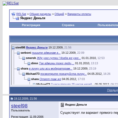
RELSat
>
Общие разделы
>
Общий
>
Варианты оплаты
Яндекс Деньги
Регистрация
Справка
Пользовател
steel98
Яндекс Деньги
19.12.2009,
21:56
serboni
пишите админам в...
19.12.2009,
22:09
smersh
Жду уже сутки ! Когда же уже...
01.01.2010,
12:53
dimn
Так админы тоже люди,...
01.01.2010,
13:13
shara
в личку или аси модераторам...
19.12.2009,
23:19
Michael73
посмотрите пожалуйста личку...
04.05.2012,
16:26
shara
Ответ там же
04.05.2012,
17:03
Michael73
2 часа прошло 15 часов назад...
05.05.2012,
09:22
kolxoz
В правилах указано В течении...
05.05.2012,
12:0
Предыд
Дополнительные ответы в под-темах
19.12.2009, 21:56
shara
Вам зачислен платеж
01.01.2010,
13:19
steel98
Яндекс Деньги
Sky
У меня есть Яндекс-деньги,что...
08.01.2010,
20:08
Пользователь
shara
что у вас есть яндекс деньги...
08.01.2010,
20:23
Существует ли вариант прямого пер
IgorAV
Есть кто из модераторов?
10.01.2010,
23:57
Регистрация: 11.09.2006