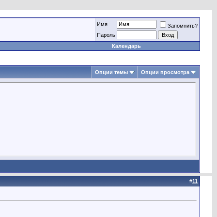
Имя
Запомнить?
Пароль
Календарь
Опции темы
Опции просмотра
#
11