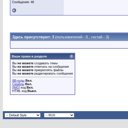
Сообщения: 48
Dmaner
Добрый день! Подскажите,...
15.11.2012,
17:39
alserbel
Ну так проведите пробный...
15.11.2012,
18:11
shara
Работает.
15.11.2012,
18:53
legolas
А можно напрямую на вебмани...
21.11.2012,
18:50
vik..
можно закидывайте деньги на...
21.11.2012,
18:55
shara
Модераторам можете напрямую...
21.11.2012,
21:09
Здесь присутствуют: 3
(пользователей - 0 , гостей - 3)
viksam1978
Не приходят денежки,...
07.01.2013,
00:39
Linda
Здравствуйте. Оплатили через...
20.03.2013,
16:28
jack
мы в курсе. сейчас работают...
07.01.2013,
00:49
Dragon Noir
попробывал сегодня пополнить,...
11.01.2013,
01:20
Ваши права в разделе
shara
С инкассой проблема устранена.
11.01.2013,
01:50
Вы
не можете
создавать темы
Powergame
otpravil deneschku na...
20.01.2013,
14:16
Вы
не можете
отвечать на сообщения
Вы
не можете
прикреплять файлы
jack
обратитесь в инкассу. пусть...
20.01.2013,
14:47
Вы
не можете
редактировать сообщения
jack
в личку номер платежа инкассы...
20.03.2013,
17:36
BB-коды
Вкл.
Linda
В интеркассу обращалась, вот...
22.03.2013,
15:41
Смайлы
Вкл.
[IMG]
код
Вкл.
explorer
вам же сказали, дайте номер...
22.03.2013,
16:37
HTML код
Выкл.
Linda
P24A192858513636333
22.03.2013,
16:41
explorer
номер должен быть вида...
22.03.2013,
16:50
Linda
IK12076520
22.03.2013,
17:00
jack
ждите.
22.03.2013,
18:13
Linda
Спасибо. Деньги нашлись.
22.03.2013,
19:28
jack
я в курсе))
22.03.2013,
19:47