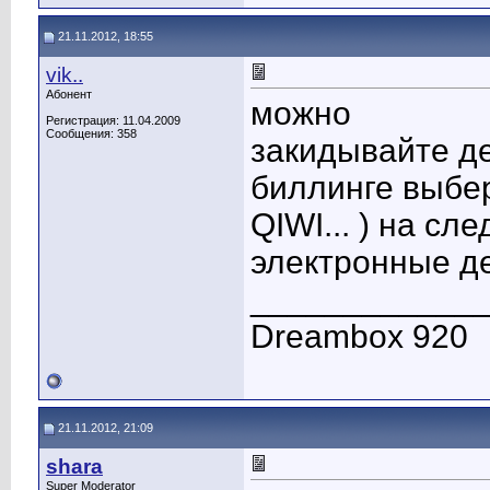
21.11.2012, 18:55
vik..
Абонент
можно
Регистрация: 11.04.2009
Сообщения: 358
закидывайте де
биллинге выбе
QIWI... ) на с
электронные де
____________
Dreambox 920
21.11.2012, 21:09
shara
Super Moderator