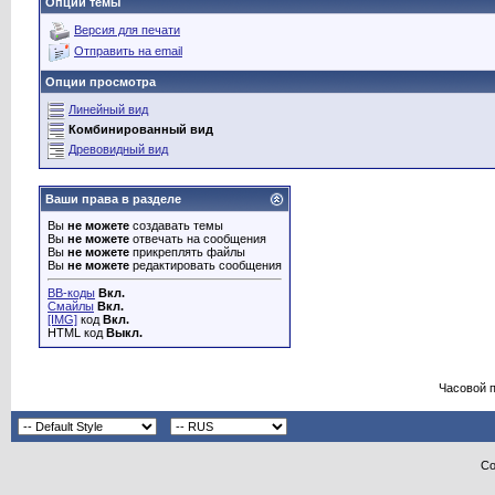
Опции темы
Версия для печати
Отправить на email
Опции просмотра
Линейный вид
Комбинированный вид
Древовидный вид
Ваши права в разделе
Вы
не можете
создавать темы
Вы
не можете
отвечать на сообщения
Вы
не можете
прикреплять файлы
Вы
не можете
редактировать сообщения
BB-коды
Вкл.
Смайлы
Вкл.
[IMG]
код
Вкл.
HTML код
Выкл.
Часовой 
Co