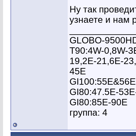
Ну так проведи
узнаете и нам 
____________
GLOBO-9500HD
T90:4W-0,8W-3
19,2E-21,6Е-23
45E
GI100:55E&56E
GI80:47.5E-53
GI80:85E-90E
группа: 4