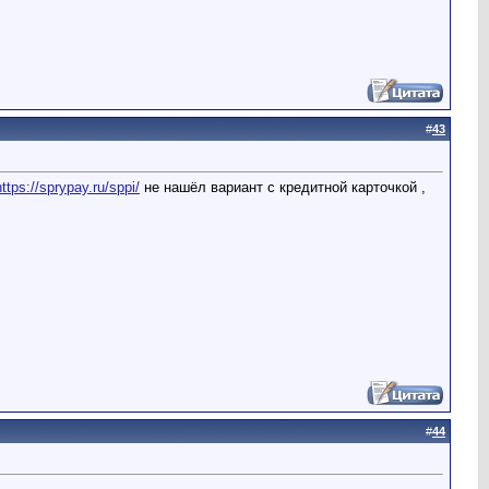
#
43
https://sprypay.ru/sppi/
не нашёл вариант с кредитной карточкой ,
#
44