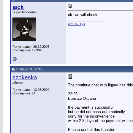
jack
Super Moderator
ok. we will check.
__________________
личка тут
Регистрация: 26.12.2006
Сообщения: 12,994
19.04.2013, 00:36
szokeska
абонент
The continue chat with ligpay has this
Регистрация: 13.05.2009
Сообщения: 14
22:26
Браташ Оксана
the payment is successful
but he did not pass automatically
sorry for the inconvenience
within 2-3 days of the payment will be 
Please control this transfer