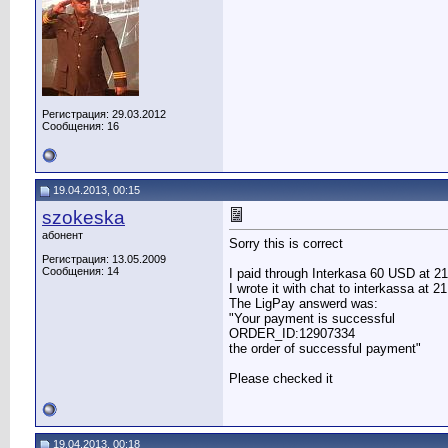
Регистрация: 29.03.2012
Сообщения: 16
19.04.2013, 00:15
szokeska
абонент
Sorry this is correct
Регистрация: 13.05.2009
Сообщения: 14
I paid through Interkasa 60 USD at 2
I wrote it with chat to interkassa a
The LigPay answerd was:
"Your payment is successful
ORDER_ID:12907334
the order of successful payment"
Please checked it
19.04.2013, 00:18