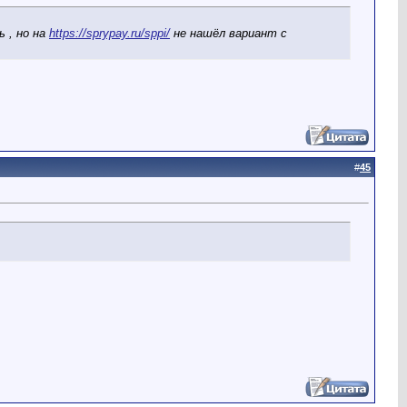
ь , но на
https://sprypay.ru/sppi/
не нашёл вариант с
#
45