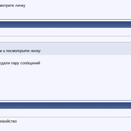
смотрите личку
м и посмотрите личку
 удали пару сообщений
покойство