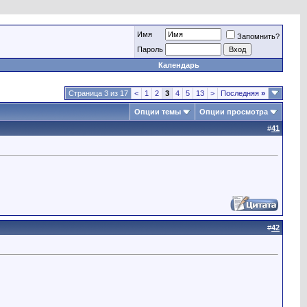
Имя
Запомнить?
Пароль
Календарь
Страница 3 из 17
<
1
2
3
4
5
13
>
Последняя
»
Опции темы
Опции просмотра
#
41
#
42