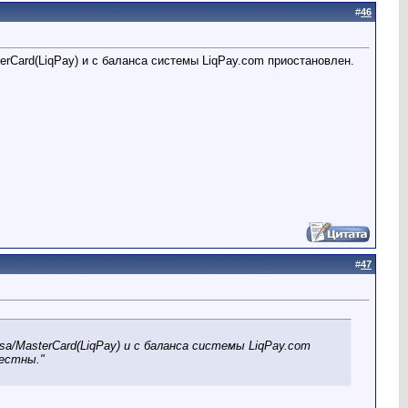
#
46
erCard(LiqPay) и с баланса системы LiqPay.com приостановлен.
#
47
sa/MasterCard(LiqPay) и с баланса системы LiqPay.com
вестны."