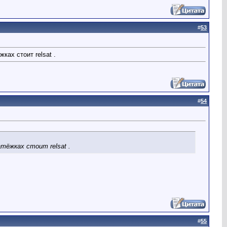
#
53
ках стоит relsat .
#
54
тёжках стоит relsat .
#
55