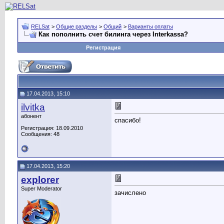
RELSat
>
Общие разделы
>
Общий
>
Варианты оплаты
Как пополнить счет билинга через Interkassa?
Регистрация
17.04.2013, 15:10
ilvitka
абонент
спасибо!
Регистрация: 18.09.2010
Сообщения: 48
17.04.2013, 15:20
explorer
Super Moderator
зачислено