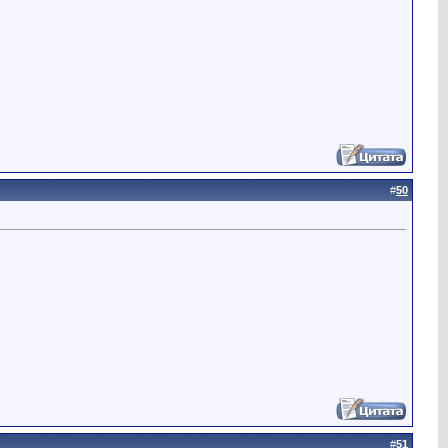
#
50
#
51