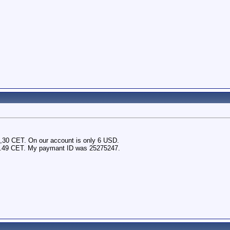
1,30 CET. On our account is only 6 USD.
t 21.49 CET. My paymant ID was 25275247.