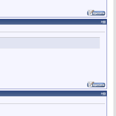
#
48
#
49